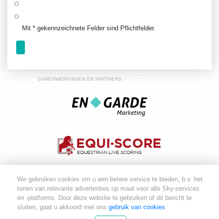
Mit * gekennzeichnete Felder sind Pflichtfelder.
SAMENWERKINGEN EN PARTNERS
We gebruiken cookies om u een betere service te bieden, b.v. het
tonen van relevante advertenties op maat voor alle Sky-services
equi-league. - Copyright 2026
GEBRUIKERS
en -platforms. Door deze website te gebruiken of dit bericht te
OVEREENKOMST
COLOFON
PRIVACY
sluiten, gaat u akkoord met ons
gebruik van cookies
.
VERKLARING
ALGEMENE VOORWAARDEN