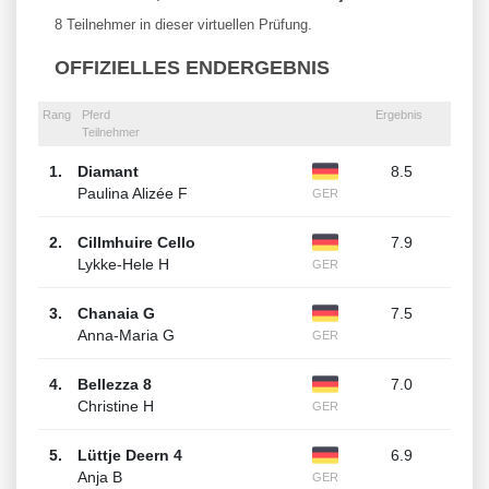
8 Teilnehmer in dieser virtuellen Prüfung.
OFFIZIELLES ENDERGEBNIS
Rang
Pferd
Ergebnis
Teilnehmer
1.
Diamant
8.5
Paulina Alizée F
GER
2.
Cillmhuire Cello
7.9
Lykke-Hele H
GER
3.
Chanaia G
7.5
Anna-Maria G
GER
4.
Bellezza 8
7.0
Christine H
GER
5.
Lüttje Deern 4
6.9
Anja B
GER