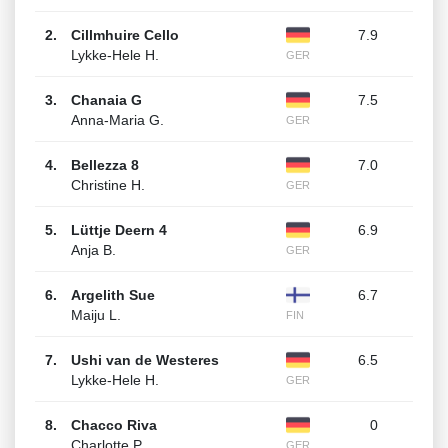
2.
Cillmhuire Cello
7.9
Lykke-Hele H.
GER
3.
Chanaia G
7.5
Anna-Maria G.
GER
4.
Bellezza 8
7.0
Christine H.
GER
5.
Lüttje Deern 4
6.9
Anja B.
GER
6.
Argelith Sue
6.7
Maiju L.
FIN
7.
Ushi van de Westeres
6.5
Lykke-Hele H.
GER
8.
Chacco Riva
0
Charlotte P.
GER