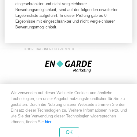
eingeschränkter und nicht vergleichbarer
Bewertungsmöglichkeit, sind auf der folgenden erweiterten
Ergebnisliste aufgeführt. In dieser Prüfung gab es 0
Ergebnisse mit eingeschränkter und nicht vergleichbarer
Bewertungsmöglichkeit.
KOOPERATIONEN UND PARTNER
Wir verwenden auf dieser Webseite Cookies und ähnliche
Technologien, um unser Angebot nutzungsfreundlicher für Sie zu
gestalten. Durch die Nutzung unserer Webseite stimmen Sie dem
Einsatz dieser Technologien zu. Weitere Informationen hierzu und
wie Sie der Verwendung dieser Technologien widersprechen
können, finden Sie
hier
.
equi-league.de - Copyright 2026
NUTZUNGSVEREINBARUNG
IMPRESSUM
OK
DATENSCHUTZ
AGB'S
KONTAKT