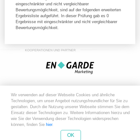
eingeschränkter und nicht vergleichbarer
Bewertungsmöglichkeit, sind auf der folgenden erweiterten
Ergebnisliste aufgeführt. In dieser Prüfung gab es 0
Ergebnisse mit eingeschränkter und nicht vergleichbarer
Bewertungsmöglichkeit.
KOOPERATIONEN UND PARTNER
Wir verwenden auf dieser Webseite Cookies und ähnliche
Technologien, um unser Angebot nutzungsfreundlicher für Sie zu
gestalten. Durch die Nutzung unserer Webseite stimmen Sie dem
Einsatz dieser Technologien zu. Weitere Informationen hierzu und
wie Sie der Verwendung dieser Technologien widersprechen
können, finden Sie
hier
.
equi-league.de - Copyright 2026
NUTZUNGSVEREINBARUNG
IMPRESSUM
OK
DATENSCHUTZ
AGB'S
KONTAKT